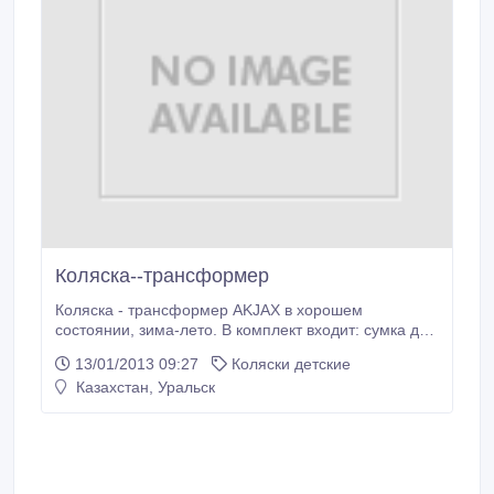
Коляска--трансформер
Коляска - трансформер AKJAX в хорошем
состоянии, зима-лето. В комплект входит: сумка для
мамы, переносная сумка для малыша, дождевик,
13/01/2013 09:27
Коляски детские
цвет серый с синими вставками. Перекидная ручка,
Казахстан, Уральск
3 положения спинки.Торг уместен. 8-777-873-55-
63..