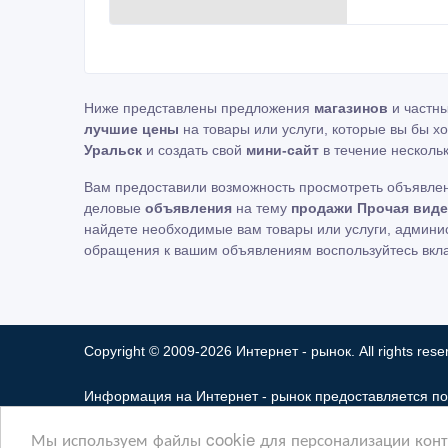
Ниже представлены предложения
магазинов
и частн
лучшие цены
на товары или услуги, которые вы бы х
Уральск
и создать свой
мини-сайт
в течение нескольк
Вам предоставили возможность просмотреть объявле
деловые
объявления
на тему
продажи Прочая виде
найдете необходимые вам товары или услуги, админ
обращения к вашим объявлениям воспользуйтесь вкл
Copyright © 2009-2026 Интернет - рынок. All rights rese
Информация на Интернет - рынок предоставляется по
ответственность за ее содержимое. Сайта Интернет -
Мы используем файлы cookie для персонализации конте
Мы не продаем и не предоставляем во временное по