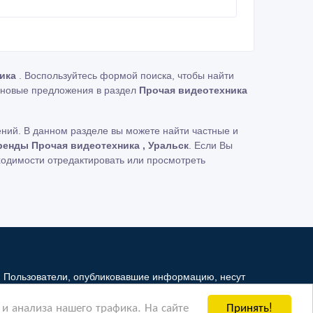
ника
. Воспользуйтесь формой поиска, чтобы найти
новые предложения в раздел
Прочая видеотехника
ний. В данном разделе вы можете найти частные и
ренды Прочая видеотехника , Уральск
. Если Вы
ходимости отредактировать или просмотреть
. Пользователи, опубликовавшие информацию, несут
и не несет ответственность за ее содержимое.
Принять!
и анализа нашего трафика. На сайте
й Интернет - рынок третьим лицам. Но мы можем