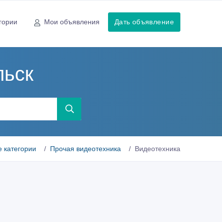
гории
Мои объявления
Дать объявление
льск
е категории
Прочая видеотехника
Видеотехника