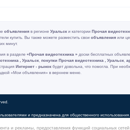
ые
объявления
в регионе
Уральск
и категории
Прочая видеотех
отели купить. Вы также можете разместить свои
объявления
или це
их минут.
ния в разделе
«Прочая видеотехника »
доски бесплатных объявле
отехника , Уральск
,
покупки Прочая видеотехника , Уральск
,
а
истрация
Интернет - рынок
будет довольна, что помогла. При необ
адкой «Мои объявления» в верхнем меню.
rved.
льзователями и предназначена для общественного использования
 рынок только хранит и распространяет информацию пользователей 
нта и рекламы, предоставления функций социальных сетей 
льзование частную информацию зарегистрированных пользователе