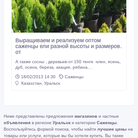
Выращиваем и реализуем оптом
саженцы ели разной высоты и размеров.
от
А также сосны , деревьев-от 150 тенге -клен, ясень,
дуб, осина, береза, акация, рябина,
вяз(карагач)кустарников-барбарис, кизильник,
18/02/2013 14:30
Саженцы
боярышник, акация, ирга, розы-кусты в
Казахстан, Уральск
ассортименте на прививке 44сорта по 400тенге
оптом с фото и в горшках, отличная
сформированная корневая система.Рассада-
однолетняя(петуния, тагетес, цинерария, астры,
лобелии и др.
Ниже представлены предложения
магазинов
и частные
объявления
в регионе
Уральск
и категории
Саженцы
.
Воспользуйтесь формой поиска, чтобы найти
лучшие цены
на
товары или услуги, которые вы бы хотели купить. Вы также