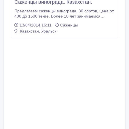
Саженцы винограда. Казахстан.
Предлагаем саженцы винограда, 30 сортов, цена от
400 до 1500 тенге. Более 10 лет занимаемся
выращиванием винограда в г.Уральск (Казахстан).
13/04/2014 16:11
Саженцы
Высылаем по почте..
Казахстан, Уральск