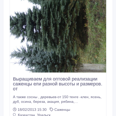
Выращиваем для оптовой реализации
саженцы ели разной высоты и размеров.
от
А также сосны , деревьев-от 150 тенге -клен, ясень,
дуб, осина, береза, акация, рябина,
вяз(карагач)кустарников-барбарис, кизильник,
18/02/2013 15:30
Саженцы
боярышник, акация, ирга, розы-кусты в
Казахстан, Уральск
ассортименте на прививке 44сорта по 400тенге