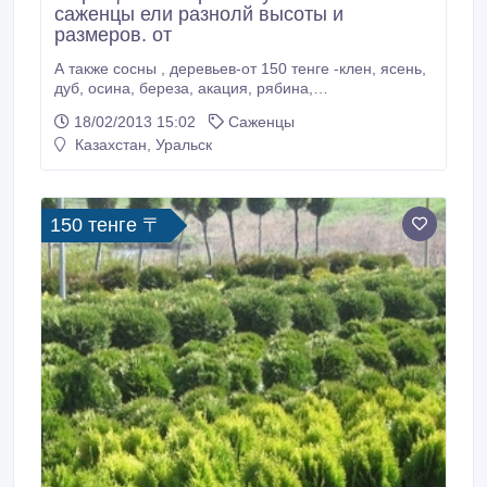
саженцы ели разнолй высоты и
размеров. от
А также сосны , деревьев-от 150 тенге -клен, ясень,
дуб, осина, береза, акация, рябина,
вяз(карагач)кустарников-барбарис, кизильник,
18/02/2013 15:02
Саженцы
боярышник, акация, ирга, розы-кусты в
Казахстан, Уральск
ассортименте на прививке 44сорта по 400тенге
оптом с фото и в горшках, отличная
сформированная корневая система.Рассада-
однолетняя(петуния, тагетес, цинерария, астры,
150 тенге 〒
лобелии и др.