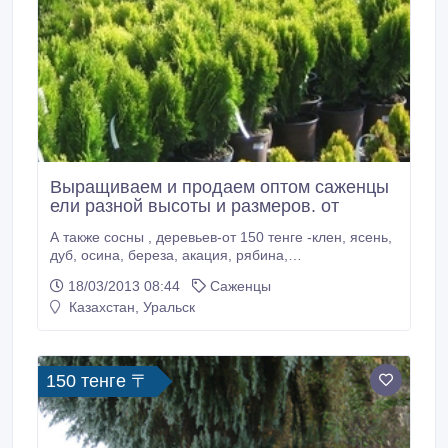
Выращиваем и продаем оптом саженцы
ели разной высоты и размеров. от
А также сосны , деревьев-от 150 тенге -клен, ясень,
дуб, осина, береза, акация, рябина,
вяз(карагач)кустарников-барбарис, кизильник,
18/03/2013 08:44
Саженцы
боярышник, акация, ирга, розы-кусты в
Казахстан, Уральск
ассортименте на прививке 44сорта по 400тенге
оптом с фото и в горшках, отличная
сформированная корневая система.Рассада-
однолетняя(петуния, тагетес, цинерария, астры,
150 тенге 〒
лобелии и др.