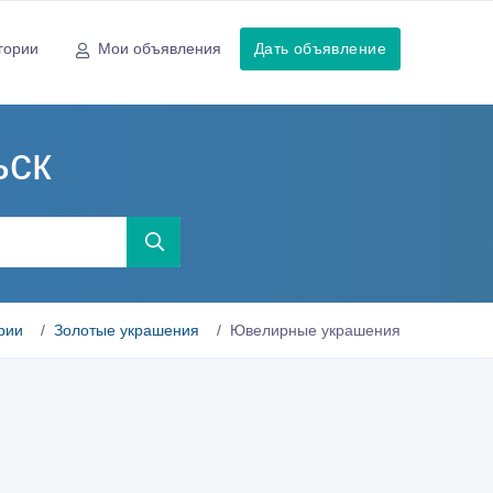
гории
Мои объявления
Дать объявление
ьск
рии
Золотые украшения
Ювелирные украшения