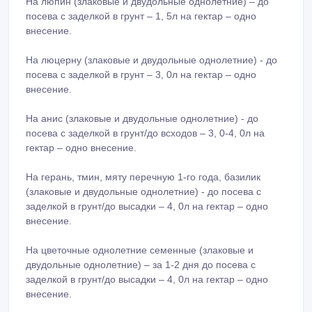
На люпин (злаковые и двудольные однолетние) – до
посева с заделкой в грунт – 1, 5л на гектар – одно
внесение.
На люцерну (злаковые и двудольные однолетние) - до
посева с заделкой в грунт – 3, 0л на гектар – одно
внесение.
На анис (злаковые и двудольные однолетние) - до
посева с заделкой в грунт/до всходов – 3, 0-4, 0л на
гектар – одно внесение.
На герань, тмин, мяту перечную 1-го года, базилик
(злаковые и двудольные однолетние) - до посева с
заделкой в грунт/до высадки – 4, 0л на гектар – одно
внесение.
На цветочные однолетние семенные (злаковые и
двудольные однолетние) – за 1-2 дня до посева с
заделкой в грунт/до высадки – 4, 0л на гектар – одно
внесение.