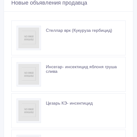
Новые объявления продавца
Стеллар врк (Кукуруза гербицид)
Инсегар- инсектицид яблоня груша
слива
Цезарь КЭ- инсектицид