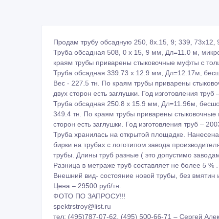
Продам трубу обсадную 250, 8х.15, 9; 339, 73х12, 
Труба обсадная 508, 0 х 15, 9 мм, Дл=11.0 м, мик
краям трубы приварены стыковочные муфты с толщи
Труба обсадная 339.73 х 12.9 мм, Дл=12.17м, бес
Вес - 227.5 тн. По краям трубы приварены стыков
двух сторон есть заглушки. Год изготовления труб –
Труба обсадная 250.8 х 15.9 мм, Дл=11.96м, бесшо
349.4 тн. По краям трубы приварены стыковочные 
сторон есть заглушки. Год изготовления труб – 2003
Труба хранилась на открытой площадке. Нанесена 
бирки на трубах с логотипом завода производителя
трубы. Длины труб разные ( это допустимо завод
Разница в метраже труб составляет не более 5 % .
Внешний вид- состояние новой трубы, без вмятин 
Цена – 29500 руб/тн.
ФОТО ПО ЗАПРОСУ!!!
spektrstroy@list.ru
тел: (495)787-07-62, (495) 500-66-71 – Сергей Ал