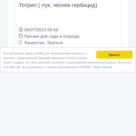
Тотрил ( лук, чеснок гербицид)
06/07/2023 05:56
Прочее для сада и огорода
Казахстан, Уральск
Мы используем файлы cookie для персонализации контента и
Принять!
рекламы, предоставления функций социальных сетей и анализа
нашего трафика. На сайте действует политика о неразглашении персональных данных. Используя
9 786 тенге 〒
этот веб-сайт, вы соглашаетесь с нашим использованием coookies.
Узнать больше